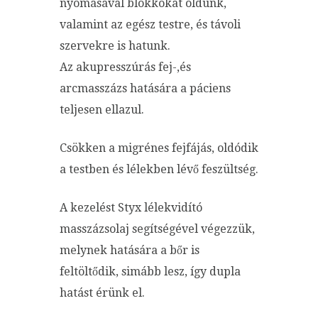
nyomásával blokkokat oldunk,
valamint az egész testre, és távoli
szervekre is hatunk.
Az akupresszúrás fej-,és
arcmasszázs hatására a páciens
teljesen ellazul.
Csökken a migrénes fejfájás, oldódik
a testben és lélekben lévő feszültség.
A kezelést Styx lélekvidító
masszázsolaj segítségével végezzük,
melynek hatására a bőr is
feltöltődik, simább lesz, így dupla
hatást érünk el.