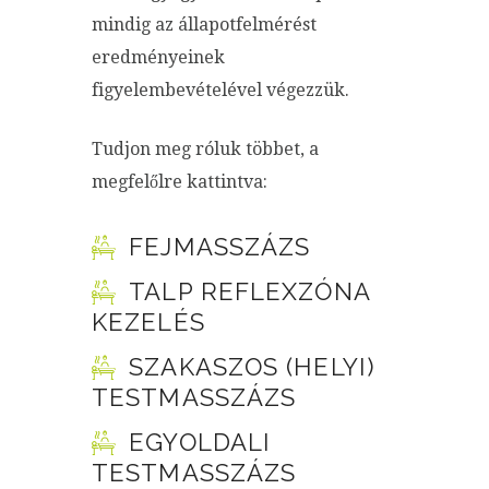
mindig az állapotfelmérést
eredményeinek
figyelembevételével végezzük.
Tudjon meg róluk többet, a
megfelőlre kattintva:
FEJMASSZÁZS
TALP REFLEXZÓNA
KEZELÉS
SZAKASZOS (HELYI)
TESTMASSZÁZS
EGYOLDALI
TESTMASSZÁZS